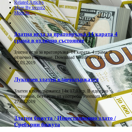
Related Articles
More By trezor2
More In
Златна игла за вратовръзка 14 карата 4
грама в отлично състояние
Златна игла за вратовръзка. 14 карата. 4 грама. В
отлично състояние. Download WordPress Th…
27.03.2019
Луксозен златен ключодържател
Златен ключодържател 14к 17,03гр. В идеално
състояние, без следи от употреба. Premium Word…
27.03.2019
Златни бижута / Инвестиционно злато /
Сребърни бижута