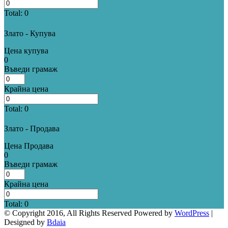
Total:
0
Злато - Купува
Цена купува
0
Въведи грамаж
Крайна цена
Total:
0
Злато - Продава
Цена Продава
0
Въведи грамаж
Крайна цена
Total:
0
© Copyright 2016, All Rights Reserved Powered by
WordPress
|
Designed by
Bdaia