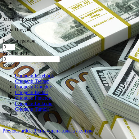
Злато - Продава
Цена Продава
0
Въведи грамаж
Крайна цена
Total:
0
Сподели Facebook
Сподели Twitter
Сподели Google+
Сподели Reddit
Сподели Pinterest
Сподели Linkedin
Сподели Tumblr
Previous article
Злато – цена залага / купува