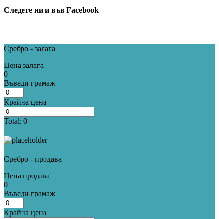
Следете ни и във Facebook
Сребро - залага
Цена залага
0
Въведи грамаж
Крайна цена
Total:
0
Сребро - продава
Цена продава
0
Въведи грамаж
Крайна цена