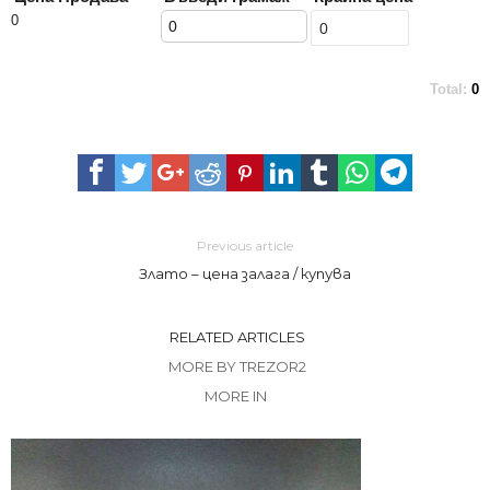
0
Total:
0
Previous article
Злато – цена залага / купува
RELATED ARTICLES
MORE BY TREZOR2
MORE IN